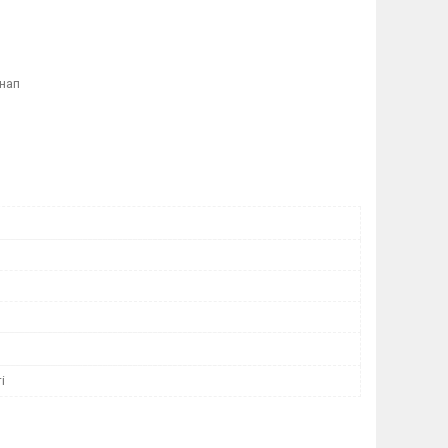
 нап
і