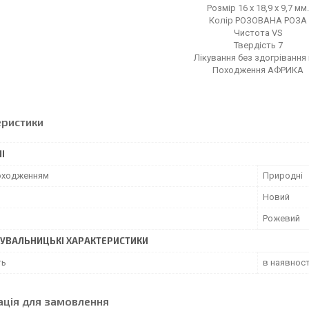
Розмір 16 х 18,9 х 9,7 мм.
Колір РОЗОВАНА РОЗА
Чистота VS
Твердість 7
Лікування без здогрівання
Походження АФРИКА
еристики
І
походженням
Природні
Новий
Рожевий
УВАЛЬНИЦЬКІ ХАРАКТЕРИСТИКИ
ть
в наявност
ація для замовлення