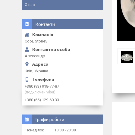
О нас
Контакти
CooL StoneS
Александр
Київ, Україна
+380 (93) 918-77-87
(подключен viber)
+380 (66) 129-60-33
Графік роботи
Понеділок
10:00
20:00