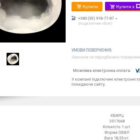
Купити
Купити з
+380 (93) 918-77-87
(подключен viber)
Законом не передбачено поверненн
У компанії підключені електронні п
покидаючи сайту.
КВАРЦ
3517668
Кількість 1 шт.
Форма ОВАЛ
Вага 18,55 кт.