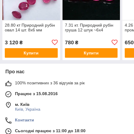
28.80 кт Природний рубін
7.31 кт. Природний рубін
4.26
овал 14 шт. 8х6 мм
груша 12 штук ~6х4
пром
3 120
780
650
₴
₴
Купити
Купити
Про нас
100% позитивних з 36 відгуків за рік
Працює з 15.08.2016
м. Київ
Київ, Україна
Контакти
Сьогодні працює з 11:00 до 18:00