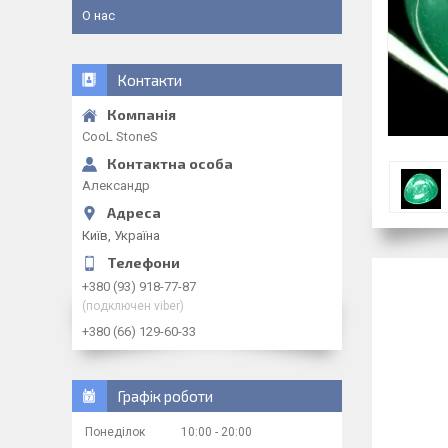
О нас
Контакти
CooL StoneS
Александр
Київ, Україна
+380 (93) 918-77-87
(подключен viber)
+380 (66) 129-60-33
Графік роботи
Понеділок
10:00
20:00