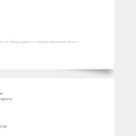
я та обмін даного товару належної якості
м.
карата.
скар