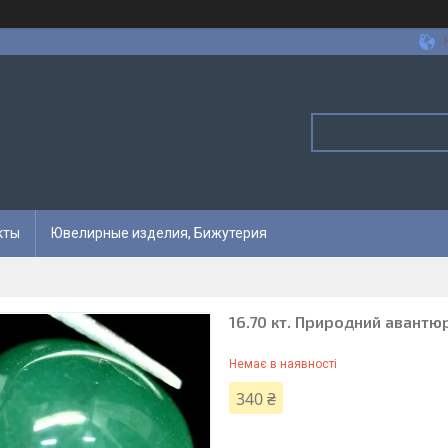
кты
Ювелирные изделия, Бижутерия
16.70 кт. Природний авантю
Немає в наявності
340 ₴