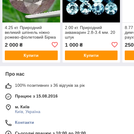
4.25 кт. Природний
2.00 кт. Природний
8.77
великий шпінель ніжно
аквамарин 2.8-3.4 мм. 20
димч
рожево-фіолетовий Бірма
штук
раух
9,2 x 8.0 x 6,0 мм
2 000
1 000
250
₴
₴
Купити
Купити
Про нас
100% позитивних з 36 відгуків за рік
Працює з 15.08.2016
м. Київ
Київ, Україна
Контакти
Сьогодні працює з 10:00 до 20:00