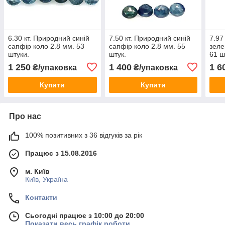
6.30 кт. Природний синій
7.50 кт. Природний синій
7.97
сапфір коло 2.8 мм. 53
сапфір коло 2.8 мм. 55
зеле
штуки.
штук.
61 ш
1 250
1 400
1 6
₴/упаковка
₴/упаковка
Купити
Купити
Про нас
100% позитивних з 36 відгуків за рік
Працює з 15.08.2016
м. Київ
Київ, Україна
Контакти
Сьогодні працює з 10:00 до 20:00
Показати весь графік роботи