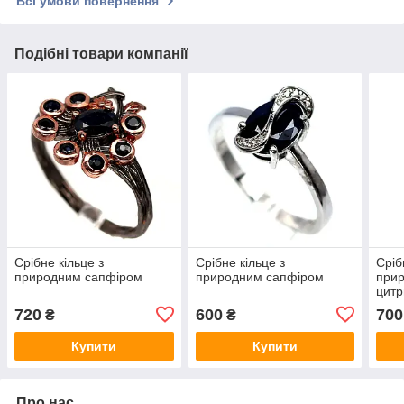
Всі умови повернення
Подібні товари компанії
Срібне кільце з
Срібне кільце з
Сріб
природним сапфіром
природним сапфіром
при
цит
720
600
700
₴
₴
Купити
Купити
Про нас