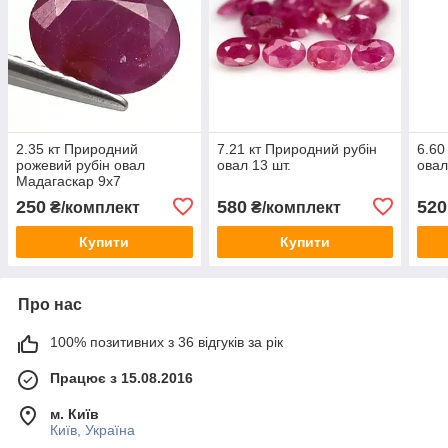
2.35 кт Природний
7.21 кт Природний рубін
6.60
рожевий рубін овал
овал 13 шт.
овал
Мадагаскар 9х7
250
580
520
₴/комплект
₴/комплект
Купити
Купити
Про нас
100% позитивних з 36 відгуків за рік
Працює з 15.08.2016
м. Київ
Київ, Україна