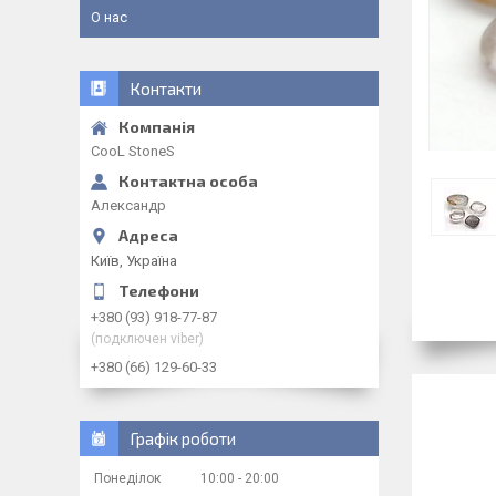
О нас
Контакти
CooL StoneS
Александр
Київ, Україна
+380 (93) 918-77-87
(подключен viber)
+380 (66) 129-60-33
Графік роботи
Понеділок
10:00
20:00