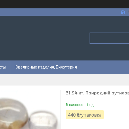
кты
Ювелирные изделия, Бижутерия
31.94 кт. Природний рутило
В наявності 1 од.
440 ₴/упаковка