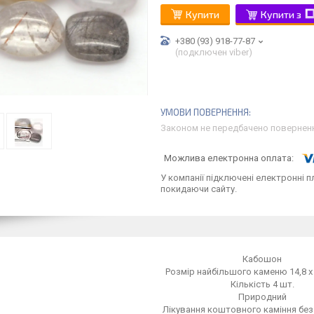
Купити
Купити з
+380 (93) 918-77-87
(подключен viber)
Законом не передбачено поверненн
У компанії підключені електронні п
покидаючи сайту.
Кабошон
Розмір найбільшого каменю 14,8 х 
Кількість 4 шт.
Природний
Лікування коштовного каміння без