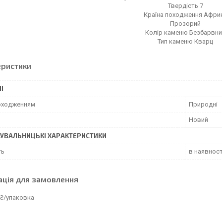
Твердість 7
Країна походження Афри
Прозорий
Колір каменю Безбарвни
Тип каменю Кварц
еристики
І
походженням
Природні
Новий
УВАЛЬНИЦЬКІ ХАРАКТЕРИСТИКИ
ть
в наявност
ація для замовлення
 ₴/упаковка