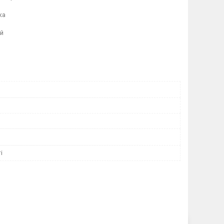
ка
й
і