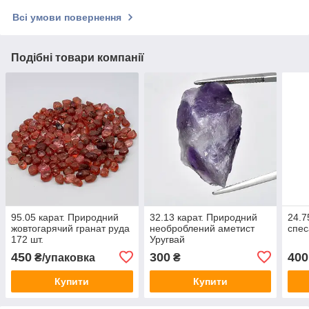
Всі умови повернення
Подібні товари компанії
95.05 карат. Природний
32.13 карат. Природний
24.7
жовтогарячий гранат руда
необроблений аметист
спес
172 шт.
Уругвай
450
300
400
₴/упаковка
₴
Купити
Купити