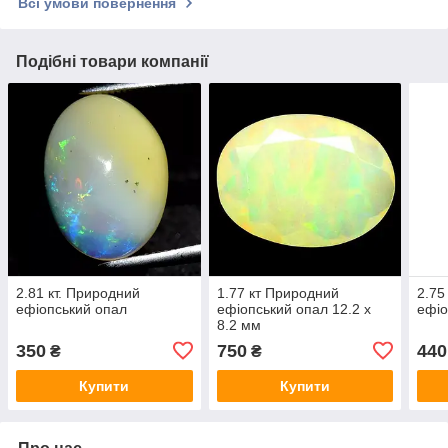
Всі умови повернення
Подібні товари компанії
2.81 кт. Природний
1.77 кт Природний
2.75
ефіопський опал
ефіопський опал 12.2 х
ефіо
8.2 мм
350
750
440
₴
₴
Купити
Купити