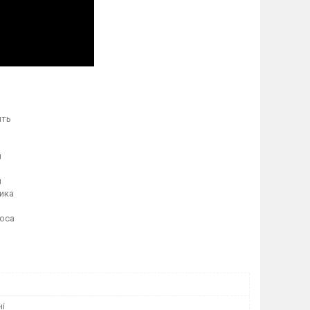
ить
й
й
ика
ооса
ні