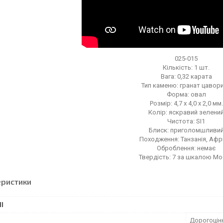
025-015
Кількість: 1 шт.
Вага: 0,32 карата
Тип каменю: гранат цавор
Форма: овал
Розмір: 4,7 x 4,0 x 2,0 мм.
Колір: яскравий зелени
Чистота: SI1
Блиск: приголомшливи
Походження: Танзанія, Афр
Оброблення: немає
Твердість: 7 за шкалою М
еристики
І
Дорогоцін