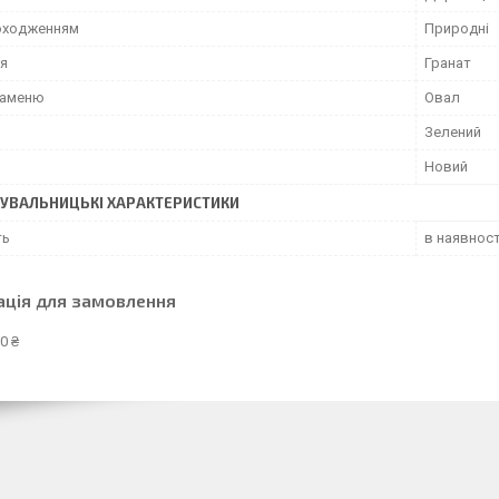
походженням
Природні
ня
Гранат
каменю
Овал
Зелений
Новий
УВАЛЬНИЦЬКІ ХАРАКТЕРИСТИКИ
ть
в наявност
ація для замовлення
0 ₴