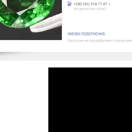
+380 (93) 918-77-87
(подключен viber)
Законом не передбачено поверненн