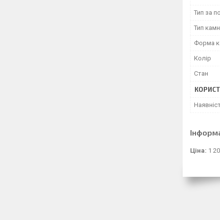
Тип за 
Тип кам
Форма 
Колір
Стан
КОРИСТ
Наявніс
Інформ
Ціна:
1 20