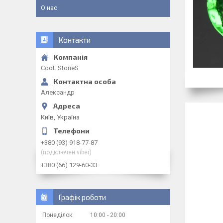
О нас
Контакти
CooL StoneS
Александр
Київ, Україна
+380 (93) 918-77-87
(подключен viber)
+380 (66) 129-60-33
Графік роботи
Понеділок
10:00
20:00