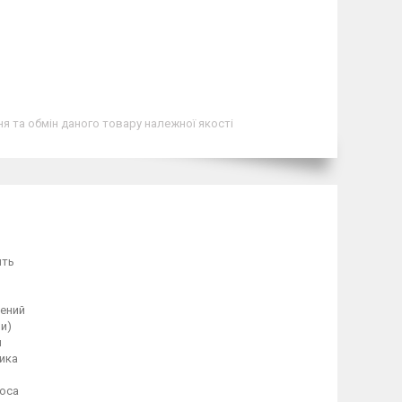
я та обмін даного товару належної якості
ить
ений
ли)
й
ика
ооса