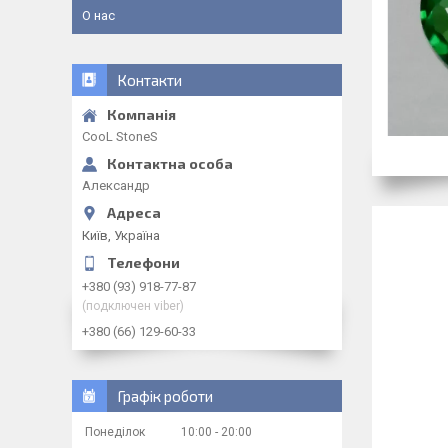
О нас
Контакти
CooL StoneS
Александр
Київ, Україна
+380 (93) 918-77-87
(подключен viber)
+380 (66) 129-60-33
Графік роботи
Понеділок
10:00
20:00