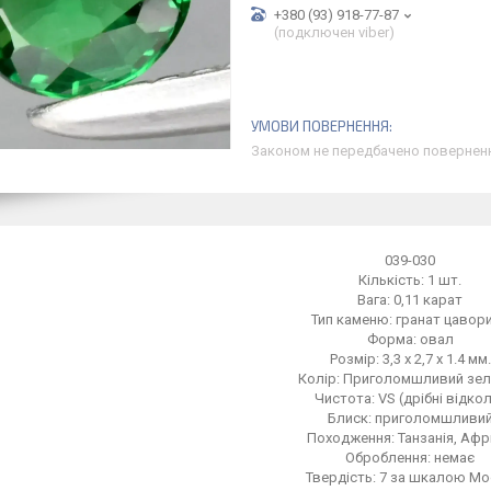
+380 (93) 918-77-87
(подключен viber)
Законом не передбачено поверненн
039-030
Кількість: 1 шт.
Вага: 0,11 карат
Тип каменю: гранат цавор
Форма: овал
Розмір: 3,3 x 2,7 x 1.4 мм.
Колір: Приголомшливий зел
Чистота: VS (дрібні відко
Блиск: приголомшливи
Походження: Танзанія, Афр
Оброблення: немає
Твердість: 7 за шкалою М