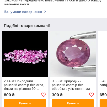
Законом не передбачено повернення та обмін даного товару
належної якості
Всі умови повернення
Подібні товари компанії
2.14 кт Природний
0.35 кт. Природний
5.45
рожевий сапфір без скла,
рожевий сапфір без
сапф
тільки нагрівання 90 шт
обробки з увімкненнями
1.6 мм.
800
300
650
₴
₴
Купити
Купити