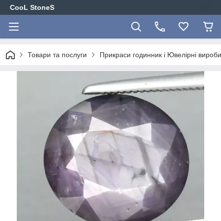
CooL StoneS
Товари та послуги
Прикраси годинник і Ювелірні вироби