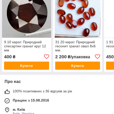
9.10 карат. Природний
31.20 карат. Природний
1.91
спесартин гранат круг 12
гесонит гранат овал 8х6
гесо
мм
мм.
400
2 200
450
₴
₴/упаковка
Купити
Купити
Про нас
100% позитивних з 36 відгуків за рік
Працює з 15.08.2016
м. Київ
Київ, Україна