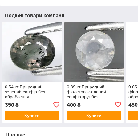
Подібні товари компанії
0.54 кт Природний
0.89 кт Природний
0.65
зелений сапфір без
фіолетово-зелений
фіол
оброблення
сапфір круг без
обро
оброблення
350
400
450
₴
₴
Купити
Купити
Про нас