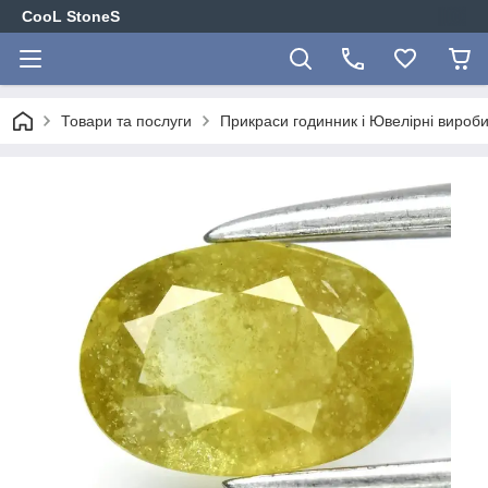
CooL StoneS
Товари та послуги
Прикраси годинник і Ювелірні вироби