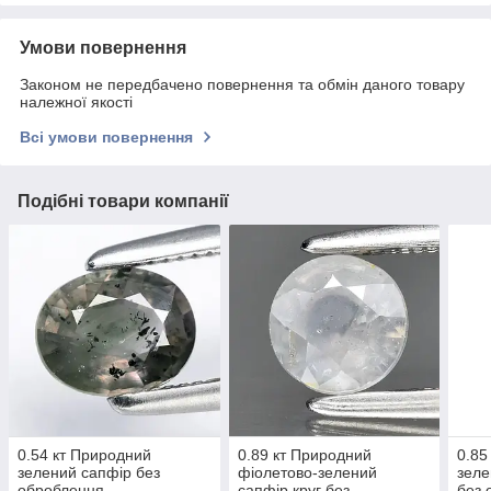
Умови повернення
Законом не передбачено повернення та обмін даного товару
належної якості
Всі умови повернення
Подібні товари компанії
0.54 кт Природний
0.89 кт Природний
0.85
зелений сапфір без
фіолетово-зелений
зеле
оброблення
сапфір круг без
без 