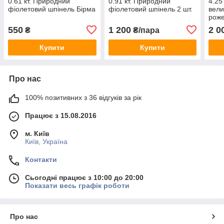
0.61 кт. Природний
0.91 кт. Природний
4.25
фіолетовий шпінель Бірма
фіолетовий шпінель 2 шт.
вели
роже
9,2 
550
1 200
2 0
₴
₴/пара
Купити
Купити
Про нас
100% позитивних з 36 відгуків за рік
Працює з 15.08.2016
м. Київ
Київ, Україна
Контакти
Сьогодні працює з 10:00 до 20:00
Показати весь графік роботи
Про нас