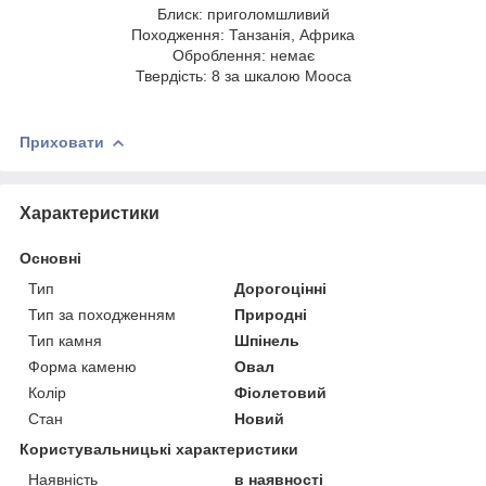
Блиск: приголомшливий
Походження: Танзанія, Африка
Оброблення: немає
Твердість: 8 за шкалою Мооса
Приховати
Характеристики
Основні
Тип
Дорогоцінні
Тип за походженням
Природні
Тип камня
Шпінель
Форма каменю
Овал
Колір
Фіолетовий
Стан
Новий
Користувальницькі характеристики
Наявність
в наявності