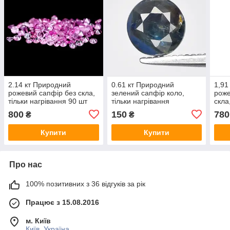
2.14 кт Природний
0.61 кт Природний
1,91
рожевий сапфір без скла,
зелений сапфір коло,
роже
тільки нагрівання 90 шт
тільки нагрівання
скла
1.6 мм.
шт 1
800
150
780
₴
₴
Купити
Купити
Про нас
100% позитивних з 36 відгуків за рік
Працює з 15.08.2016
м. Київ
Київ, Україна