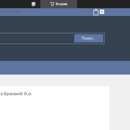
Кошик
Київ, Україна
Пошук...
з Бразилії б.о.