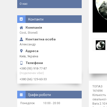
О нас
Контакти
CooL StoneS
Александр
Київ, Україна
+380 (93) 918-77-87
(подключен viber)
+380 (66) 129-60-33
ТОПАЗ
161694
Графік роботи
Кількість
овальної
Понеділок
10:00
20:00
Вага 2.10 