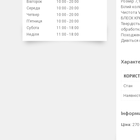
Розмір 7,1
Вівторок
10:00
20:00
Білий кол
Середа
10:00
20:00
Чистота 
Четвер
10:00
20:00
БЛЕСК К
Пʼятниця
10:00
20:00
Твердість
Субота
11:00
18:00
обработк
Неділя
11:00
18:00
Походжен
Дивіться 
Характ
КОРИСТ
Стан
Наявніс
Інформ
Ціна:
270