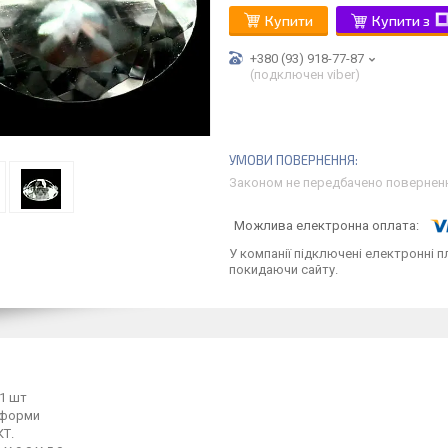
Купити
Купити з
+380 (93) 918-77-87
(подключен viber)
Законом не передбачено поверненн
У компанії підключені електронні п
покидаючи сайту.
 1 шт
 форми
КТ.