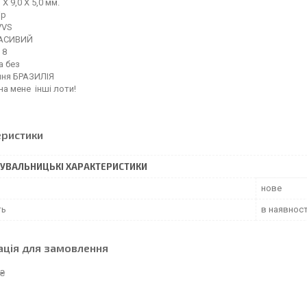
 X 9,0 X 5,0 мм.
ір
VVS
РАСИВИЙ
 8
а без
ня БРАЗИЛІЯ
на мене інші лоти!
еристики
УВАЛЬНИЦЬКІ ХАРАКТЕРИСТИКИ
нове
ть
в наявност
ація для замовлення
 ₴