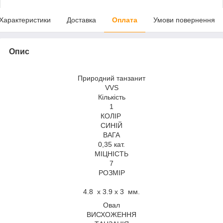
Характеристики
Доставка
Оплата
Умови повернення
Опис
Природний танзанит
VVS
Кількість
1
КОЛІР
СИНІЙ
ВАГА
0,35 кат.
МІЦНІСТЬ
7
РОЗМІР
4.8 x 3.9 x 3 мм.
Овал
ВИСХОЖЕННЯ