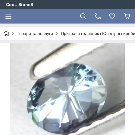
CooL StoneS
Товари та послуги
Прикраси годинник і Ювелірні вироби