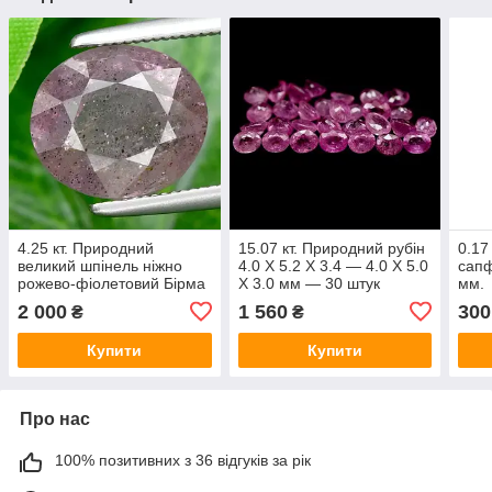
4.25 кт. Природний
15.07 кт. Природний рубін
0.17
великий шпінель ніжно
4.0 X 5.2 X 3.4 — 4.0 X 5.0
сапф
рожево-фіолетовий Бірма
X 3.0 мм — 30 штук
мм.
9,2 x 8.0 x 6,0 мм
2 000
1 560
300
₴
₴
Купити
Купити
Про нас
100% позитивних з 36 відгуків за рік