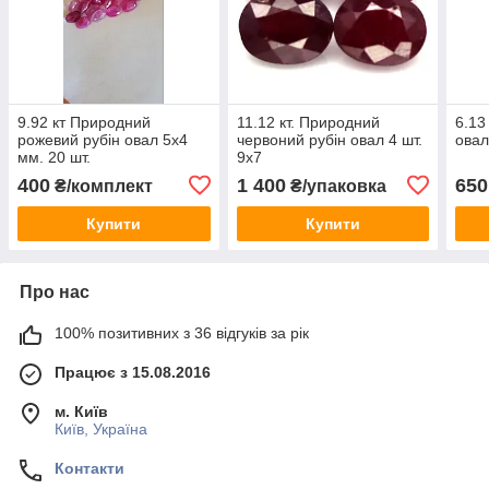
9.92 кт Природний
11.12 кт. Природний
6.13
рожевий рубін овал 5х4
червоний рубін овал 4 шт.
овал
мм. 20 шт.
9х7
400
1 400
650
₴/комплект
₴/упаковка
Купити
Купити
Про нас
100% позитивних з 36 відгуків за рік
Працює з 15.08.2016
м. Київ
Київ, Україна
Контакти