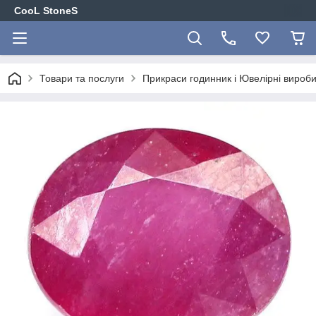
CooL StoneS
Товари та послуги
Прикраси годинник і Ювелірні вироби