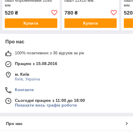
овал 6променевий 10х8
овал 12х10 мм.
овал
мм
мм.
520
780
520
₴
₴
Купити
Купити
Про нас
100% позитивних з 36 відгуків за рік
Працює з 15.08.2016
м. Київ
Київ, Україна
Контакти
Сьогодні працює з 11:00 до 18:00
Показати весь графік роботи
Про нас