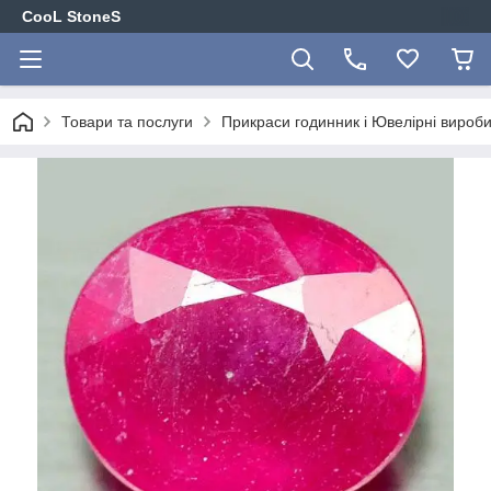
CooL StoneS
Товари та послуги
Прикраси годинник і Ювелірні вироби