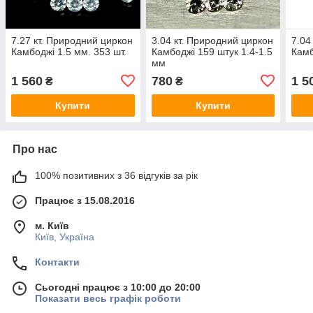
7.27 кт. Природний циркон
3.04 кт. Природний циркон
7.04
Камбоджі 1.5 мм. 353 шт.
Камбоджі 159 штук 1.4-1.5
Камб
мм
1 560
780
1 5
₴
₴
Купити
Купити
Про нас
100% позитивних з 36 відгуків за рік
Працює з 15.08.2016
м. Київ
Київ, Україна
Контакти
Сьогодні працює з 10:00 до 20:00
Показати весь графік роботи