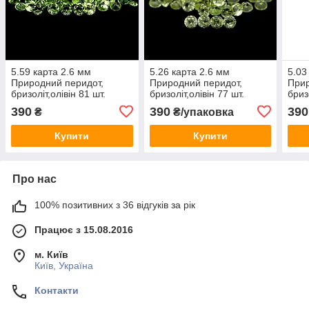
5.59 карта 2.6 мм
5.26 карта 2.6 мм
5.03
Природний перидот,
Природний перидот,
Прир
бризоліт,олівін 81 шт.
бризоліт,олівін 77 шт.
бриз
390
390
390
₴
₴/упаковка
Купити
Купити
Про нас
100% позитивних з 36 відгуків за рік
Працює з 15.08.2016
м. Київ
Київ, Україна
Контакти