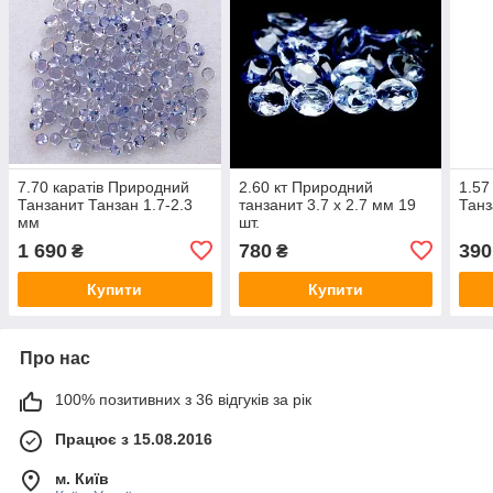
7.70 каратів Природний
2.60 кт Природний
1.57
Танзанит Танзан 1.7-2.3
танзанит 3.7 х 2.7 мм 19
Танз
мм
шт.
1 690
780
390
₴
₴
Купити
Купити
Про нас
100% позитивних з 36 відгуків за рік
Працює з 15.08.2016
м. Київ